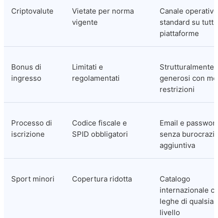
Criptovalute
Vietate per norma 
Canale operativo 
vigente
standard su tutte 
piattaforme
Bonus di 
Limitati e 
Strutturalmente p
ingresso
regolamentati
generosi con me
restrizioni
Processo di 
Codice fiscale e 
Email e password
iscrizione
SPID obbligatori
senza burocrazia
aggiuntiva
Sport minori
Copertura ridotta
Catalogo 
internazionale co
leghe di qualsiasi
livello