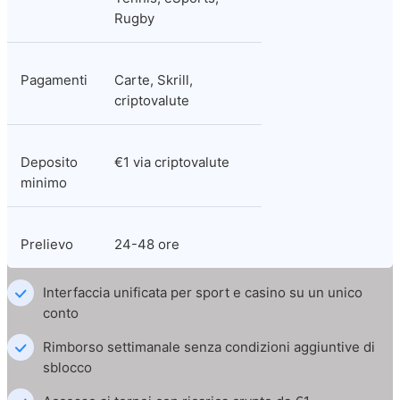
Rugby
Pagamenti
Carte, Skrill, 
criptovalute
Deposito 
€1 via criptovalute
minimo
Prelievo
24-48 ore
Interfaccia unificata per sport e casino su un unico 
conto
Rimborso settimanale senza condizioni aggiuntive di 
sblocco