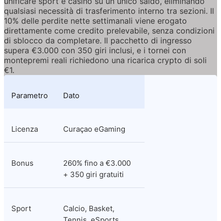
unificare sport e casino su un unico saldo, eliminando 
qualsiasi necessità di trasferimento interno tra sezioni. Il 
10% delle perdite nette settimanali viene erogato 
direttamente come credito prelevabile, senza condizioni 
di sblocco da completare. Il pacchetto di ingresso 
supera €3.000 con 350 giri inclusi, e i tornei con 
montepremi reali richiedono una ricarica crypto di soli 
€1.
Parametro
Dato
Licenza
Curaçao eGaming
Bonus
260% fino a €3.000 
+ 350 giri gratuiti
Sport
Calcio, Basket, 
Tennis, eSports, 