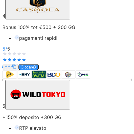
4
Bonus 100% tot €500 + 200 GG
pagamenti rapidi
5
/
5
*****
Giocare
5
+150% deposito +300 GG
RTP elevato