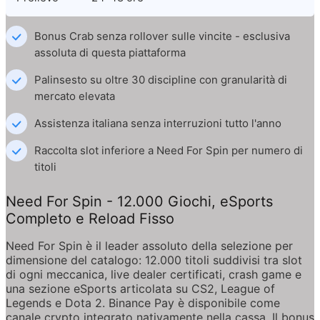
Bonus Crab senza rollover sulle vincite - esclusiva 
assoluta di questa piattaforma
Palinsesto su oltre 30 discipline con granularità di 
mercato elevata
Assistenza italiana senza interruzioni tutto l'anno
Raccolta slot inferiore a Need For Spin per numero di 
titoli
Need For Spin - 12.000 Giochi, eSports 
Completo e Reload Fisso
Need For Spin è il leader assoluto della selezione per 
dimensione del catalogo: 12.000 titoli suddivisi tra slot 
di ogni meccanica, live dealer certificati, crash game e 
una sezione eSports articolata su CS2, League of 
Legends e Dota 2. Binance Pay è disponibile come 
canale crypto integrato nativamente nella cassa. Il bonus 