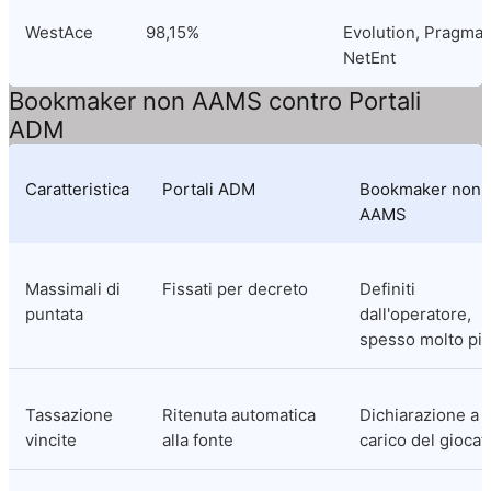
WestAce
98,15%
Evolution, Pragmati
NetEnt
Bookmaker non AAMS contro Portali 
ADM
Caratteristica
Portali ADM
Bookmaker non 
AAMS
Massimali di 
Fissati per decreto
Definiti 
puntata
dall'operatore, 
spesso molto più 
Tassazione 
Ritenuta automatica 
Dichiarazione a 
vincite
alla fonte
carico del giocat