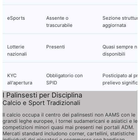
eSports
Assente o 
Sezione struttura
trascurabile
aggiornata
Lotterie 
Presenti
Quasi sempre no
nazionali
disponibili
KYC 
Obbligatorio con 
Posticipato al pri
all'apertura
SPID
prelievo signific
I Palinsesti per Disciplina
Calcio e Sport Tradizionali
Il calcio occupa il centro dei palinsesti non AAMS con le 
grandi leghe europee, i tornei sudamericani e asiatici e le 
competizioni minori quasi mai presenti nei portali ADM. 
Mercati standard includono corner, cartellini, statistiche 
individuali dei giocatori e scommesse con handicap 