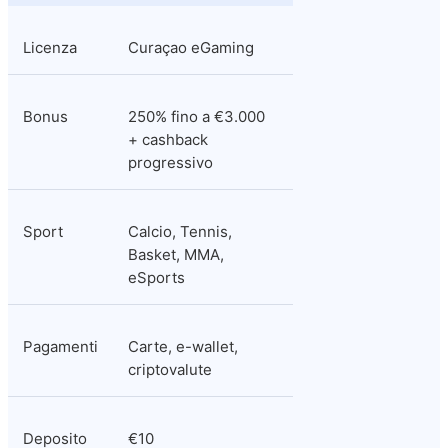
Licenza
Curaçao eGaming
Bonus
250% fino a €3.000 
+ cashback 
progressivo
Sport
Calcio, Tennis, 
Basket, MMA, 
eSports
Pagamenti
Carte, e-wallet, 
criptovalute
Deposito 
€10