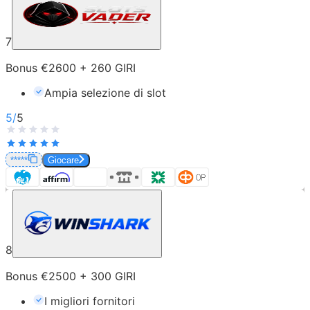
7
Bonus €2600 + 260 GIRI
Ampia selezione di slot
5
/
5
*****
Giocare
8
Bonus €2500 + 300 GIRI
I migliori fornitori