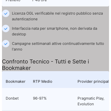
Licenza OGL verificabile nel registro pubblico senza 
autenticazione
Interfaccia nata per smartphone, non derivata da 
desktop
Campagne settimanali attive continuativamente tutto 
l'anno
Confronto Tecnico - Tutti e Sette i 
Bookmaker
Bookmaker
RTP Medio
Provider principali
Donbet
96-97%
Pragmatic Play, 
Evolution