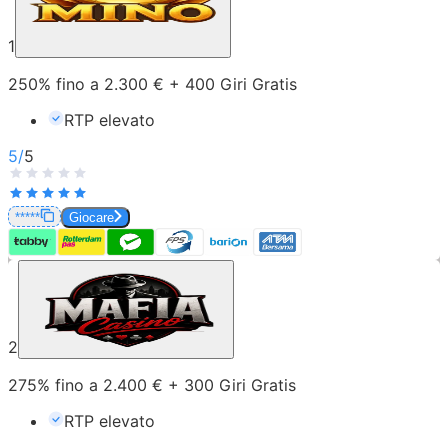
1
250% fino a 2.300 € + 400 Giri Gratis
RTP elevato
5
/
5
*****
Giocare
2
275% fino a 2.400 € + 300 Giri Gratis
RTP elevato