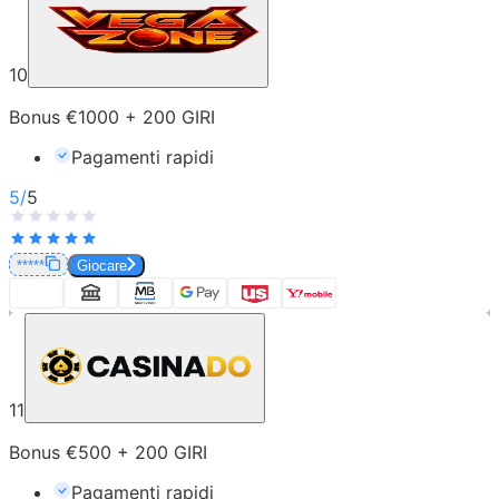
10
Bonus €1000 + 200 GIRI
Pagamenti rapidi
5
/
5
*****
Giocare
11
Bonus €500 + 200 GIRI
Pagamenti rapidi