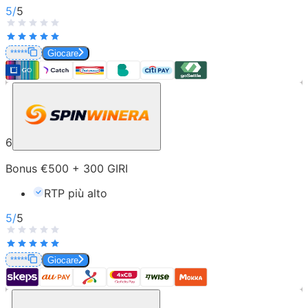
5
/
5
*****
Giocare
6
Bonus €500 + 300 GIRI
RTP più alto
5
/
5
*****
Giocare