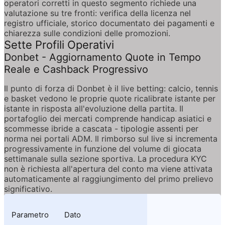
operatori corretti in questo segmento richiede una 
valutazione su tre fronti: verifica della licenza nel 
registro ufficiale, storico documentato dei pagamenti e 
chiarezza sulle condizioni delle promozioni.
Sette Profili Operativi
Donbet - Aggiornamento Quote in Tempo 
Reale e Cashback Progressivo
Il punto di forza di Donbet è il live betting: calcio, tennis 
e basket vedono le proprie quote ricalibrate istante per 
istante in risposta all'evoluzione della partita. Il 
portafoglio dei mercati comprende handicap asiatici e 
scommesse ibride a cascata - tipologie assenti per 
norma nei portali ADM. Il rimborso sul live si incrementa 
progressivamente in funzione del volume di giocata 
settimanale sulla sezione sportiva. La procedura KYC 
non è richiesta all'apertura del conto ma viene attivata 
automaticamente al raggiungimento del primo prelievo 
significativo.
Parametro
Dato