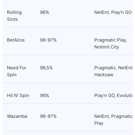
Rolling 
96%
NetEnt, Play'n GO
Slots
BetAlice
96-97%
Pragmatic Play, 
Nolimit City
Need For 
96,5%
Pragmatic, NetEnt, 
Spin
Hacksaw
Hit N' Spin
96%
Play'n GO, Evolutio
Wazamba
96-97%
NetEnt, Pragmatic 
Play